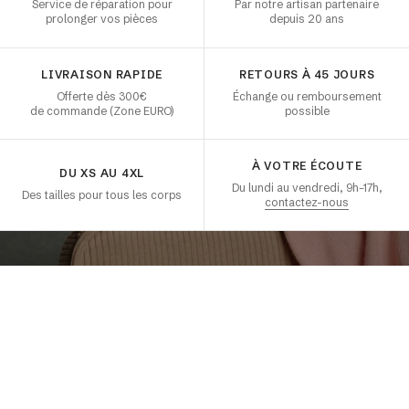
Service de réparation pour
Par notre artisan partenaire
prolonger vos pièces
depuis 20 ans
LIVRAISON RAPIDE
RETOURS À 45 JOURS
Offerte dès 300€
Échange ou remboursement
de commande (Zone EURO)
possible
À VOTRE ÉCOUTE
DU XS AU 4XL
Du lundi au vendredi, 9h–17h,
Des tailles pour tous les corps
contactez-nous
REZ NOTRE BEST-
PULL 100% CACHEMIRE
EMMA
V
V
V
O
O
O
R
R
R
T
T
T
O
O
O
U
U
U
T
T
T
A
A
A
C
C
C
O
O
O
C
C
C
T
T
T
O
O
O
N
N
N
I
I
I
E
E
E
L
L
L
L
L
L
L
L
L
E
E
E
I
I
I
V
O
R
T
O
U
T
A
C
O
C
T
O
N
I
E
L
L
L
E
I