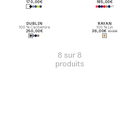
lin
170,00€
185,00€
ls V
Pyjamas
+1
ear
Robes de chambre
l roulé
DUBLIN
-60%
RAYAN
& bodys
s
100 % Cachemire
100 % Lin
250,00€
36,00€
90,00€
amionneurs
Etoles & châles
Sans manches &
 vestes
manches courtes
8 sur 8
produits
capuches
Tout voir
ns et
s
Duvet de
ire
cachemire
paga
au