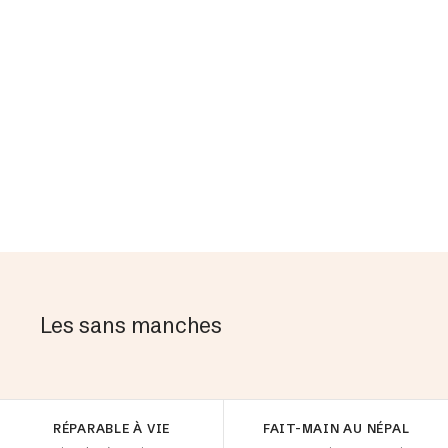
re brossé
LLS COL ROND HOMME
DÉCOUVRIR
 cachemire
Les sans manches
Collection Baby-alpaga
Les intemporels
RÉPARABLE À VIE
FAIT-MAIN AU NÉPAL
DÉCOUVRIR
DÉCOUVRIR