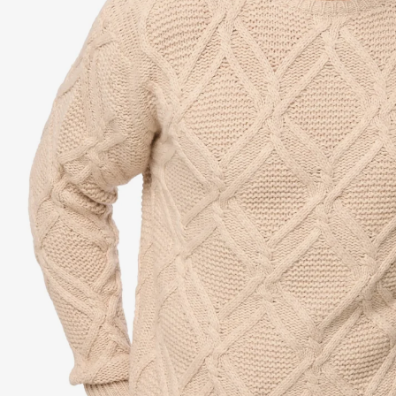
Ro
Eto
Sa
Tou
Duv