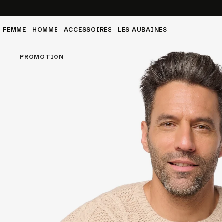
au 4XL
FEMME
HOMME
ACCESSOIRES
LES AUBAINES
Ent
PROMOTION
Les
Py
Les
Ro
été
Tou
Rob
Py