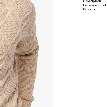
Description
bes de chambre & bodys
Livraison et ret
Entretien
les & châles
ns manches & manches courtes
t voir
et de cachemire