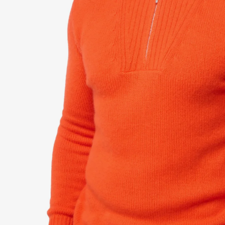
Ro
Eto
Sa
Tou
Duv