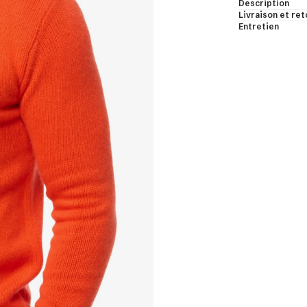
Description
bes de chambre & bodys
Livraison et ret
Entretien
les & châles
ns manches & manches courtes
t voir
et de cachemire