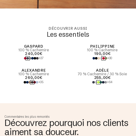
DÉCOUVRIR AUSSI
Les essentiels
best seller
GASPARD
PHILIPPINE
100 % Cachemire
100 % Cachemire
240,00€
190,00€
+37
+30
ALEXANDRE
ADÈLE
100 % Cachemire
70 % Cachemire / 30 % Soie
260,00€
255,00€
+35
+64
Commentaires les plus remontés
Découvrez pourquoi nos clients
aiment sa douceur.