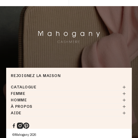
REJOIGNEZ LA MAISON
CATALOGUE
FEMME
HOMME
À PROPOS
AIDE
Facebook
Instagram
Pinterest
©Mahogany 2026