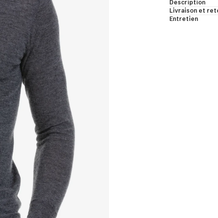
Description
bes de chambre & bodys
Livraison et ret
Entretien
les & châles
ns manches & manches courtes
t voir
et de cachemire