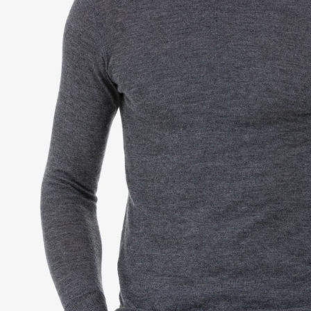
Ro
Eto
Sa
Tou
Duv