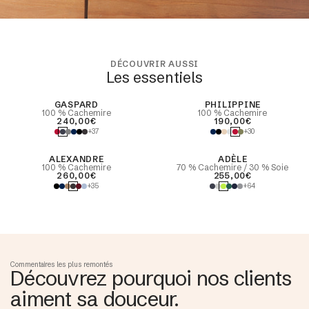
DÉCOUVRIR AUSSI
Les essentiels
best seller
GASPARD
PHILIPPINE
100 % Cachemire
100 % Cachemire
240,00€
190,00€
+37
+30
ALEXANDRE
ADÈLE
100 % Cachemire
70 % Cachemire / 30 % Soie
260,00€
255,00€
+35
+64
Commentaires les plus remontés
Découvrez pourquoi nos clients
aiment sa douceur.