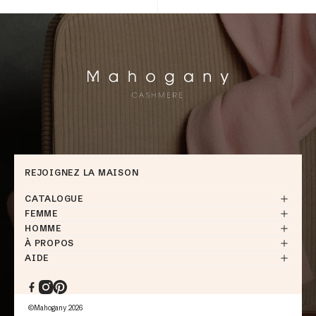
REJOIGNEZ LA MAISON
CATALOGUE
FEMME
HOMME
À PROPOS
AIDE
Facebook
Instagram
Pinterest
©Mahogany 2026