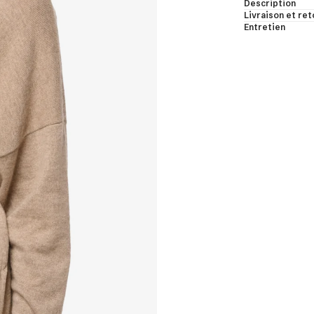
Description
bes de chambre & bodys
Livraison et ret
Entretien
les & châles
ns manches & manches courtes
t voir
et de cachemire