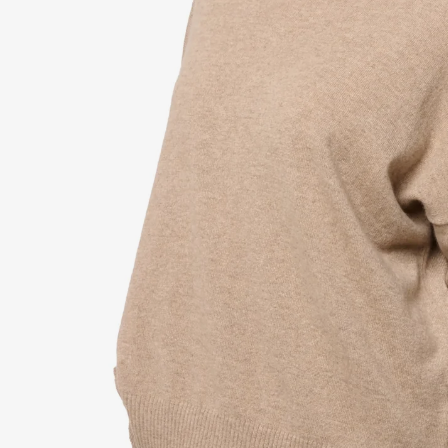
Ro
Eto
Sa
Tou
Duv