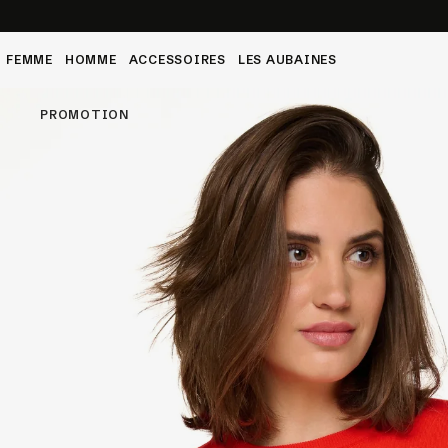
bles à vie (cf. CGV).
FEMME
HOMME
ACCESSOIRES
LES AUBAINES
Ent
PROMOTION
Les
Py
Les
Ro
été
Tou
Rob