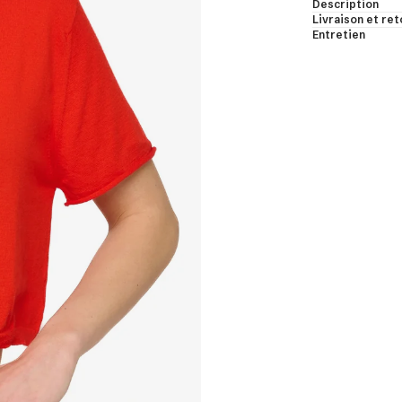
Description
jamas
Livraison et ret
Entretien
bes de chambre & bodys
les & châles
ns manches & manches courtes
t voir
et de cachemire