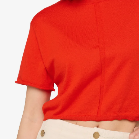
Py
Ro
Eto
Sa
Tou
Duv