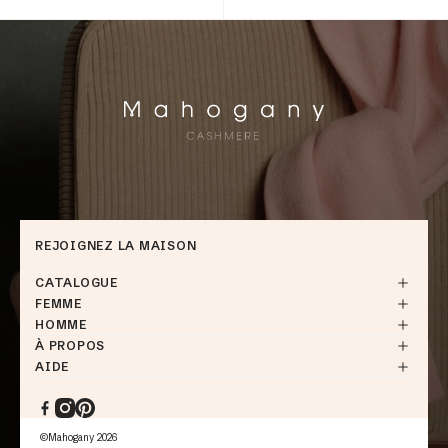
REJOIGNEZ LA MAISON
CATALOGUE
FEMME
HOMME
À PROPOS
AIDE
Facebook
Instagram
Pinterest
©Mahogany 2026