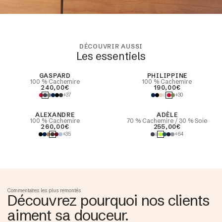
DÉCOUVRIR AUSSI
Les essentiels
best seller
GASPARD
PHILIPPINE
100 % Cachemire
100 % Cachemire
240,00€
190,00€
+37
+30
ALEXANDRE
ADÈLE
100 % Cachemire
70 % Cachemire / 30 % Soie
260,00€
255,00€
+35
+64
Commentaires les plus remontés
Découvrez pourquoi nos clients
aiment sa douceur.